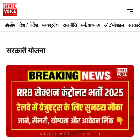
Skip
Me
to
content
होम
देश / विदेश
मध्यप्रदेश
राजनीति
धर्म/अध्यात्म
ऑटोमोबाइल
सरकार
सरकारी योजना