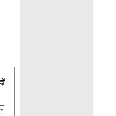
ों
be