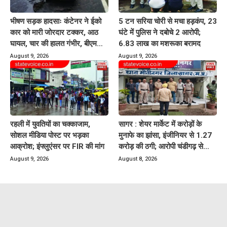
भीषण सड़क हादसाः कंटेनर ने ईको
5 टन सरिया चोरी से मचा हड़कंप, 23
कार को मारी जोरदार टक्कर, आठ
घंटे में पुलिस ने दबोचे 2 आरोपी;
घायल, चार की हालत गंभीर, बीएमसी
6.83 लाख का मशरूका बरामद
रेफर
August 9, 2026
August 9, 2026
रहली में युवतियों का चक्काजाम,
सागर : शेयर मार्केट में करोड़ों के
सोशल मीडिया पोस्ट पर भड़का
मुनाफे का झांसा, इंजीनियर से 1.27
आक्रोश; इंफ्लुएंसर पर FIR की मांग
करोड़ की ठगी; आरोपी चंडीगढ़ से
गिरफ्तार
August 9, 2026
August 8, 2026