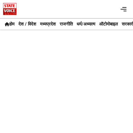
Skip
Me
to
content
होम
देश / विदेश
मध्यप्रदेश
राजनीति
धर्म/अध्यात्म
ऑटोमोबाइल
सरकार