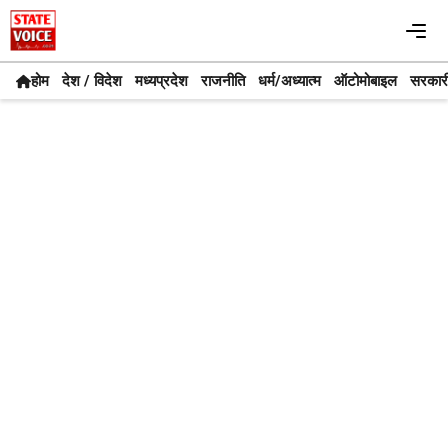
Skip
Me
to
content
होम
देश / विदेश
मध्यप्रदेश
राजनीति
धर्म/अध्यात्म
ऑटोमोबाइल
सरकार