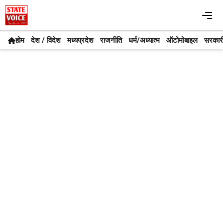
Skip
Me
to
content
होम
देश / विदेश
मध्यप्रदेश
राजनीति
धर्म/अध्यात्म
ऑटोमोबाइल
सरकार