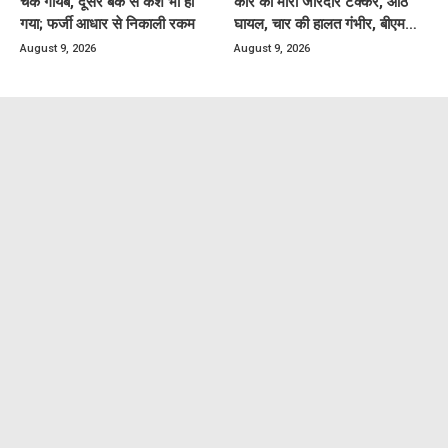
चेक गायब, दूसरे बैंक से कैश भी हो
कार को मारी जोरदार टक्कर, आठ
गया; फर्जी आधार से निकाली रकम
घायल, चार की हालत गंभीर, बीएमसी
रेफर
August 9, 2026
August 9, 2026