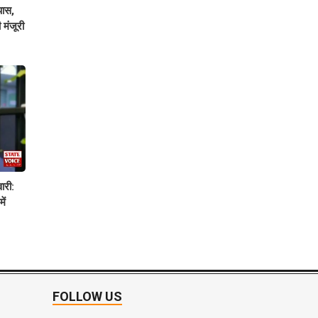
पास,
 मंजूरी
ारी:
ें
FOLLOW US