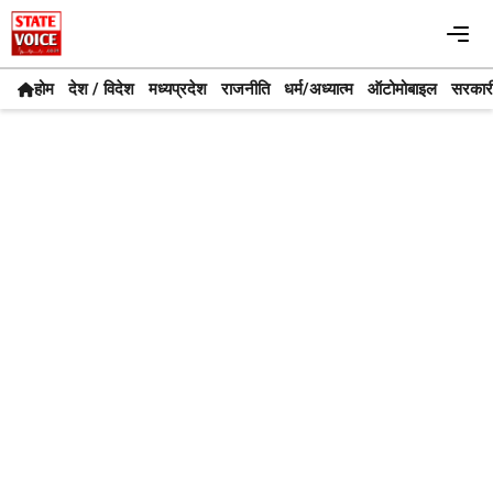
Skip
Me
to
content
होम
देश / विदेश
मध्यप्रदेश
राजनीति
धर्म/अध्यात्म
ऑटोमोबाइल
सरकार