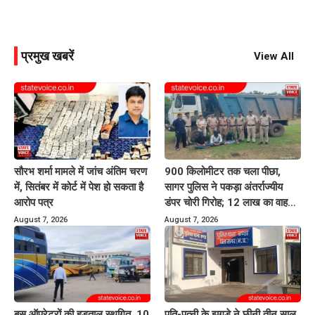
प्रमुख खबरें
View All
सौरभ शर्मा मामले में जांच अंतिम चरण
900 किलोमीटर तक चला पीछा,
में, सितंबर में कोर्ट में पेश हो सकता है
सागर पुलिस ने पकड़ा अंतर्राज्यीय
आरोप पत्र
डंपर चोरी गिरोह; 12 लाख का वाहन
बरामद
August 7, 2026
August 7, 2026
बस ऑपरेटरों की हड़ताल स्थगित, 10
पति-पत्नी के झगड़े ने छीनी तीन साल