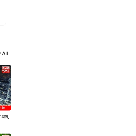
 All
षण आग,