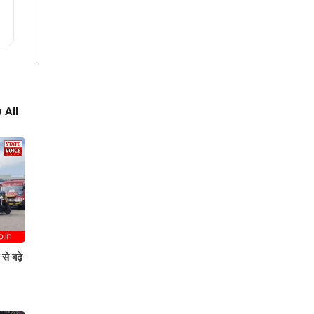
 All
े बढ़े