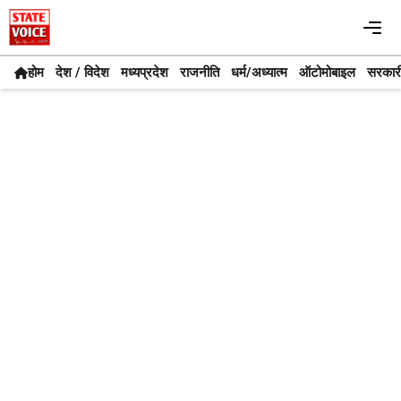
Skip
Me
to
content
होम
देश / विदेश
मध्यप्रदेश
राजनीति
धर्म/अध्यात्म
ऑटोमोबाइल
सरकार