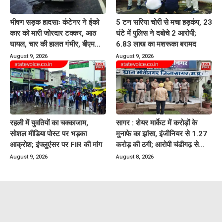
भीषण सड़क हादसाः कंटेनर ने ईको
5 टन सरिया चोरी से मचा हड़कंप, 23
कार को मारी जोरदार टक्कर, आठ
घंटे में पुलिस ने दबोचे 2 आरोपी;
घायल, चार की हालत गंभीर, बीएमसी
6.83 लाख का मशरूका बरामद
रेफर
August 9, 2026
August 9, 2026
रहली में युवतियों का चक्काजाम,
सागर : शेयर मार्केट में करोड़ों के
सोशल मीडिया पोस्ट पर भड़का
मुनाफे का झांसा, इंजीनियर से 1.27
आक्रोश; इंफ्लुएंसर पर FIR की मांग
करोड़ की ठगी; आरोपी चंडीगढ़ से
गिरफ्तार
August 9, 2026
August 8, 2026