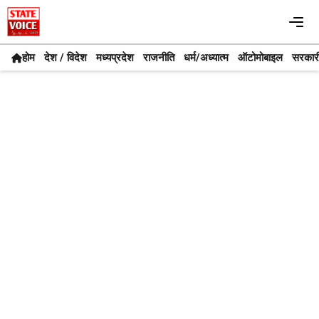
Skip
Me
to
content
होम
देश / विदेश
मध्यप्रदेश
राजनीति
धर्म/अध्यात्म
ऑटोमोबाइल
सरकार