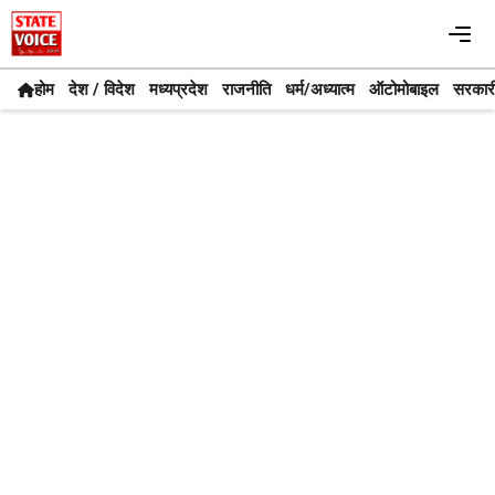
Skip
Me
to
content
होम
देश / विदेश
मध्यप्रदेश
राजनीति
धर्म/अध्यात्म
ऑटोमोबाइल
सरकार