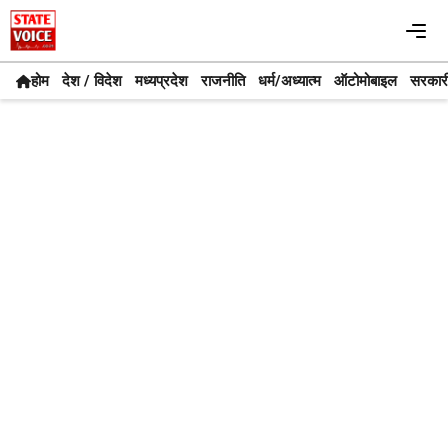
Skip
Me
to
content
होम
देश / विदेश
मध्यप्रदेश
राजनीति
धर्म/अध्यात्म
ऑटोमोबाइल
सरकार