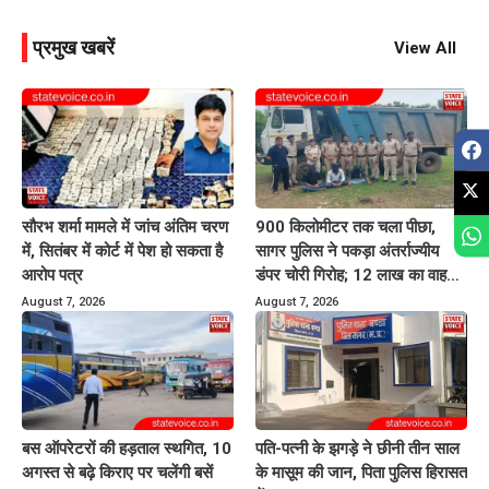
प्रमुख खबरें
View All
सौरभ शर्मा मामले में जांच अंतिम चरण
900 किलोमीटर तक चला पीछा,
में, सितंबर में कोर्ट में पेश हो सकता है
सागर पुलिस ने पकड़ा अंतर्राज्यीय
आरोप पत्र
डंपर चोरी गिरोह; 12 लाख का वाहन
बरामद
August 7, 2026
August 7, 2026
बस ऑपरेटरों की हड़ताल स्थगित, 10
पति-पत्नी के झगड़े ने छीनी तीन साल
अगस्त से बढ़े किराए पर चलेंगी बसें
के मासूम की जान, पिता पुलिस हिरासत