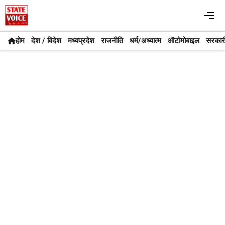
Skip
Me
to
content
होम
देश / विदेश
मध्यप्रदेश
राजनीति
धर्म/अध्यात्म
ऑटोमोबाइल
सरकार