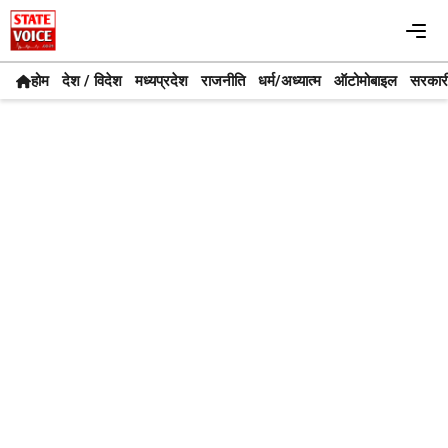
Skip
Me
to
content
होम
देश / विदेश
मध्यप्रदेश
राजनीति
धर्म/अध्यात्म
ऑटोमोबाइल
सरकार