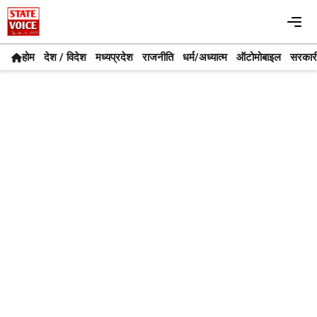
Skip
Me
to
content
होम
देश / विदेश
मध्यप्रदेश
राजनीति
धर्म/अध्यात्म
ऑटोमोबाइल
सरकार