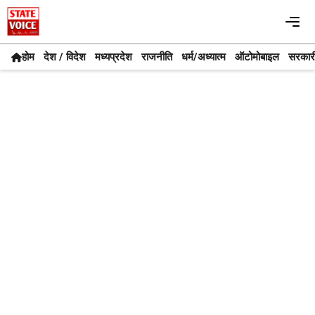
Skip
Me
to
content
होम
देश / विदेश
मध्यप्रदेश
राजनीति
धर्म/अध्यात्म
ऑटोमोबाइल
सरकार