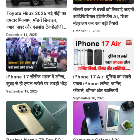
तीसरी कक्षा से बच्चों को सिखाई जाएगी
Toyota Hilux 2026 नई पीढ़ी का
आर्टिफिशियल इंटेलिजेंस AI, शिक्षा
दमदार पिकअप, मॉडर्न डिजाइन,
मंत्रालय कर रहा बड़ी तैयारी
ज्यादा पावर और एडवांस टेक्नोलॉजी
October 11, 2025
के साथ बाजार में करेगा धमाका
December 11, 2025
iPhone 17 सीरीज भारत में लॉन्च,
iPhone 17 Air: दुनिया का सबसे
सुबह से ही एप्पल स्टोरो पर उमड़ी भीड़
पतला iPhone लॉन्च, जानिए
फीचर्स, कीमत और खासियतें
September 19, 2025
September 10, 2025