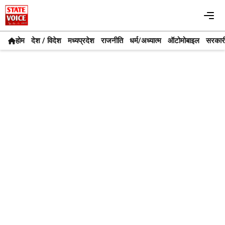
Skip
Me
to
content
होम
देश / विदेश
मध्यप्रदेश
राजनीति
धर्म/अध्यात्म
ऑटोमोबाइल
सरकार