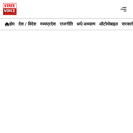
Skip
Me
to
content
होम
देश / विदेश
मध्यप्रदेश
राजनीति
धर्म/अध्यात्म
ऑटोमोबाइल
सरकार