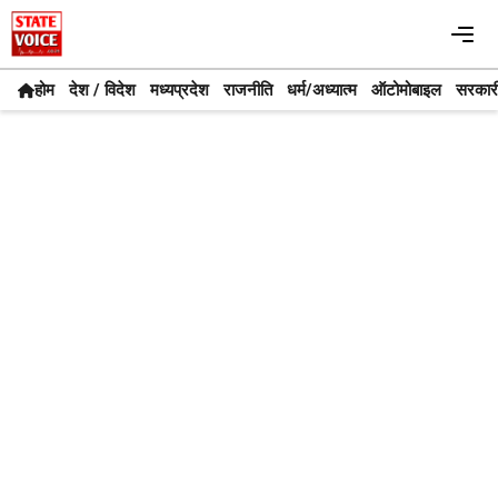
Skip
Me
to
content
होम
देश / विदेश
मध्यप्रदेश
राजनीति
धर्म/अध्यात्म
ऑटोमोबाइल
सरकार